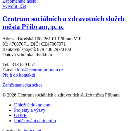
Zapomenuté heslo?
Vytvořit účet
Centrum sociálních a zdravotních služeb
města Příbram, p. o.
Adresa: Brodská 100, 261 01 Příbram VIII
IČ: 47067071, DIČ: CZ47067071
Bankovní spojení: 879 430 297/0100
Datová schránka: dvdk62u
Tel.: 318 629 057
E-mail:
info@centrumpribram.cz
Přejít do kontaktů
Zaměstnanecká sekce
© 2026 Centrum sociálních a zdravotních služeb města Příbram
Důležité dokumenty
Projekty a výzvy
GDPR
Poděkování partnerům
Created by
infocount